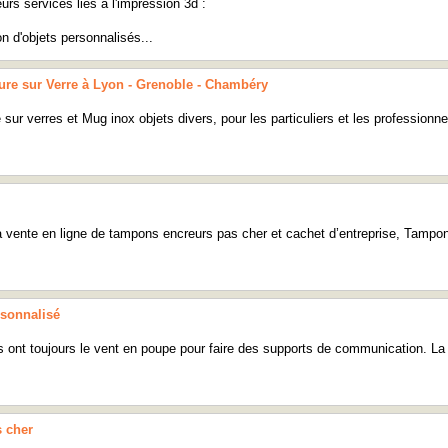
urs services liés à l'impression 3d :
on d'objets personnalisés...
ure sur Verre à Lyon - Grenoble - Chambéry
sur verres et Mug inox objets divers, pour les particuliers et les professionnel
la vente en ligne de tampons encreurs pas cher et cachet d’entreprise, Tampo
rsonnalisé
es ont toujours le vent en poupe pour faire des supports de communication. La
s cher