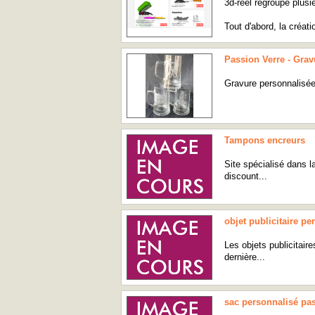
3d-reel regroupe plusie
Tout d'abord, la créati
Passion Verre - Grav
Gravure personnalisée 
Tampons encreurs
Site spécialisé dans 
discount...
objet publicitaire pe
Les objets publicitair
dernière...
sac personnalisé pa