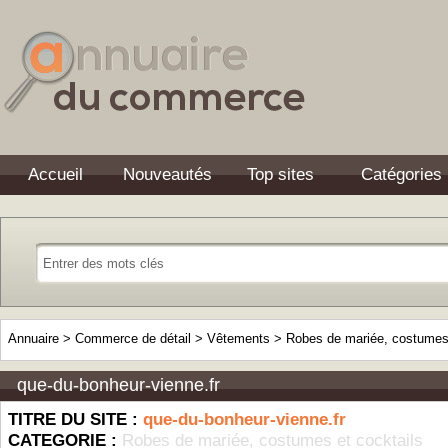
Accueil
Nouveautés
Top sites
Catégories
Annuaire
>
Commerce de détail
>
Vêtements
>
Robes de mariée, costumes 
que-du-bonheur-vienne.fr
TITRE DU SITE :
que-du-bonheur-vienne.fr
CATEGORIE :
Robes de mariée, costumes et cocktails