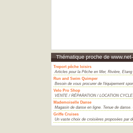
Thématique proche de www.net-l
Treport pêche loisirs
Articles pour la Pêche en Mer, Rivière, Etang
Run and Swim Quimper
Besoin de vous procurer de l'équipement sporti
Velo Pro Shop
VENTE / RÉPARATION / LOCATION CYCLES 
Mademoiselle Danse
Magasin de danse en ligne. Tenue de danse. 
Griffe Cruises
Un vaste choix de croisières proposées par d