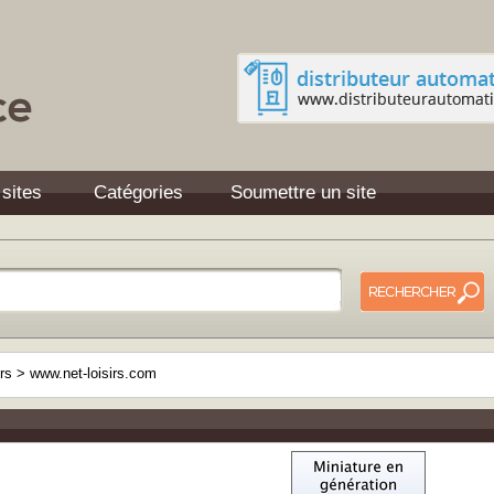
 sites
Catégories
Soumettre un site
irs
>
www.net-loisirs.com