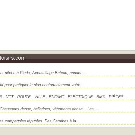
oisirs.com
 et pêche à Pieds, Accastillage Bateau, appats....
f pour pratiquer le plus confortablement votre...
- VTT - ROUTE - VILLE - ENFANT - ELECTRIQUE - BMX - PIÈCES...
Chaussons danse, ballerines, vêtements danse... Les...
es compagnies réputées. Des Caraïbes à la...