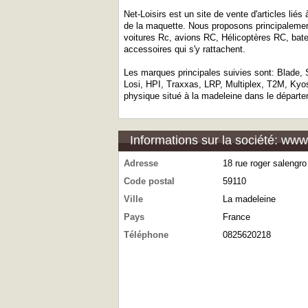
Net-Loisirs est un site de vente d'articles li
de la maquette. Nous proposons principalemen
voitures Rc, avions RC, Hélicoptères RC, bate
accessoires qui s'y rattachent.
Les marques principales suivies sont: Blade, 
Losi, HPI, Traxxas, LRP, Multiplex, T2M, Ky
physique situé à la madeleine dans le départe
Informations sur la société: www
Adresse
18 rue roger salengro
Code postal
59110
Ville
La madeleine
Pays
France
Téléphone
0825620218