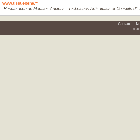
www.tissuebene.fr
Restauration de Meubles Anciens : Techniques Artisanales et Conseils d’E
Contact
-
Ne
©201