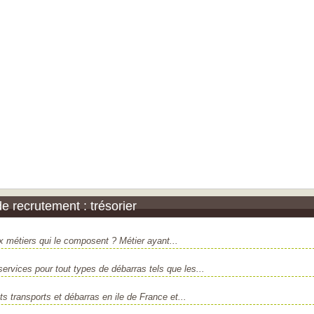
 recrutement : trésorier
ux métiers qui le composent ? Métier ayant...
rvices pour tout types de débarras tels que les...
transports et débarras en ile de France et...