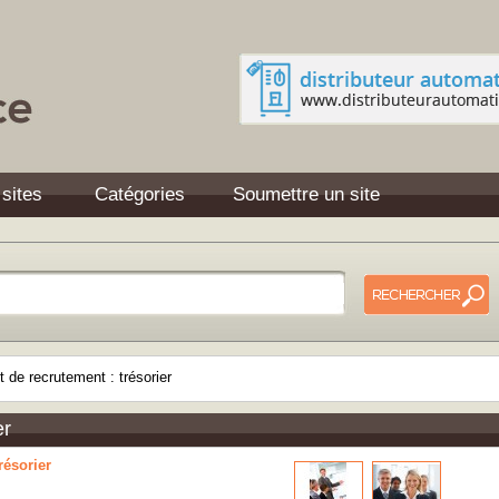
 sites
Catégories
Soumettre un site
 de recrutement : trésorier
er
résorier