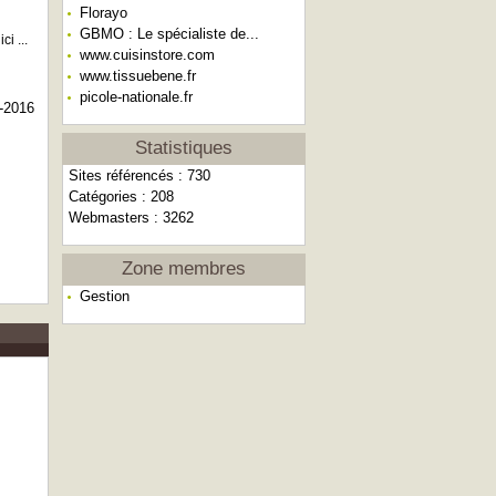
Florayo
GBMO : Le spécialiste de...
i ...
www.cuisinstore.com
www.tissuebene.fr
picole-nationale.fr
-2016
Statistiques
Sites référencés : 730
Catégories : 208
Webmasters : 3262
Zone membres
Gestion