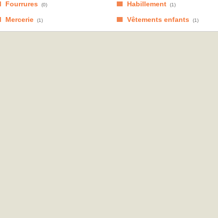
Fourrures
Habillement
(0)
(1)
Mercerie
Vêtements enfants
(1)
(1)