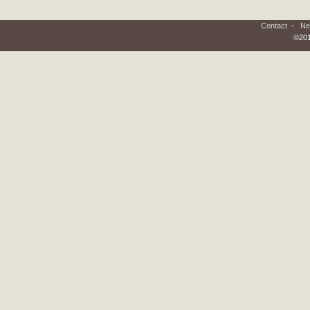
Contact
-
Ne
©201