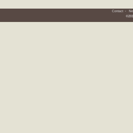
Contact
-
Ne
©201