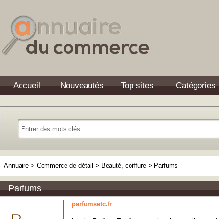
Accueil
Nouveautés
Top sites
Catégories
Annuaire
>
Commerce de détail
>
Beauté, coiffure
>
Parfums
Parfums
parfumsetc.fr