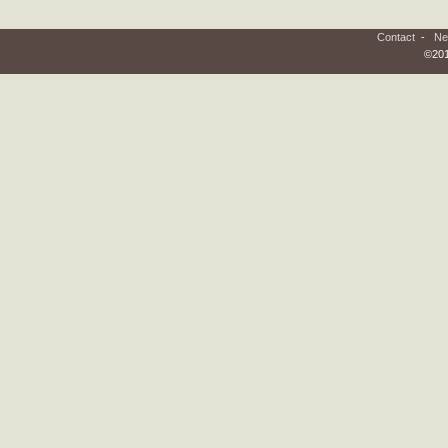
Contact
-
Ne
©201