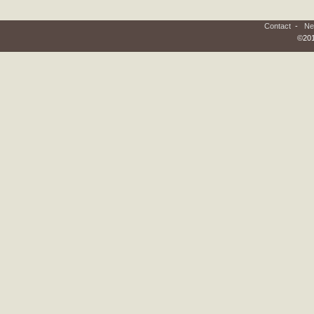
Contact
-
Ne
©201