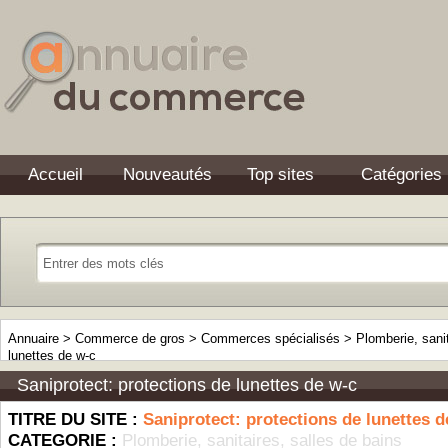
Accueil
Nouveautés
Top sites
Catégories
Annuaire
>
Commerce de gros
>
Commerces spécialisés
>
Plomberie, sanit
lunettes de w-c
Saniprotect: protections de lunettes de w-c
TITRE DU SITE :
Saniprotect: protections de lunettes d
CATEGORIE :
Plomberie, sanitaires, salles de bains