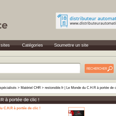
 sites
Catégories
Soumettre un site
pécialisés
>
Matériel CHR
>
restonoble.fr | Le Monde du C.H.R à portée de c
R à portée de clic !
u C.H.R à portée de clic !