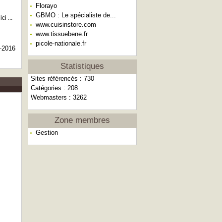
Florayo
GBMO : Le spécialiste de...
i ...
www.cuisinstore.com
www.tissuebene.fr
picole-nationale.fr
-2016
Statistiques
Sites référencés : 730
Catégories : 208
Webmasters : 3262
Zone membres
Gestion