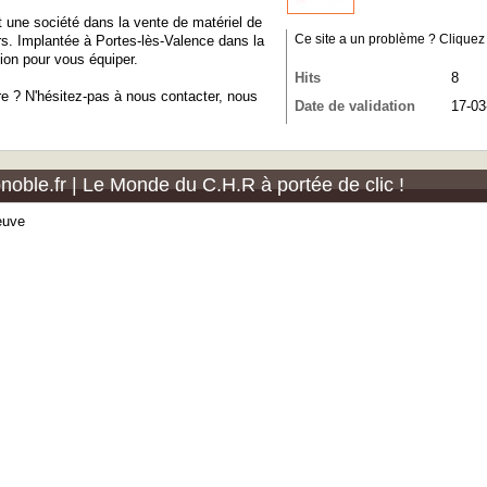
t une société dans la vente de matériel de
rs. Implantée à Portes-lès-Valence dans la
Ce site a un problème ? Cliquez ic
on pour vous équiper.
Hits
8
e ? N'hésitez-pas à nous contacter, nous
Date de validation
17-03
onoble.fr | Le Monde du C.H.R à portée de clic !
euve