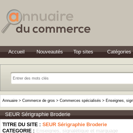
Accueil
Nouveautés
Top sites
Catégories
Annuaire
>
Commerce de gros
>
Commerces spécialisés
>
Enseignes, sign
SEUR Sérigraphie Broderie
TITRE DU SITE :
SEUR Sérigraphie Broderie
CATEGORIE :
Enseignes, signalétique et marquage