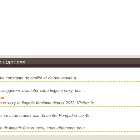
s Caprices
che constante de qualité et de nouveauté à...
 suggérons d'acheter votre lingerie sexy, des...
lam
s sexy et lingerie féminine depuis 2012. Visitez le...
i se situe à deux pas du centre Pompidou, au 49...
e de lingerie fine et sexy, sous-vêtements pour...