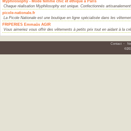
Myphilosophy - Mode femme chic et éthique à Paris
Chaque réalisation Myphilosophy est unique. Confectionnés artisanalement 
picole-nationale.fr
La Picole Nationale est une boutique en ligne spécialisée dans les vêtemen
FRIPERIES Emmaüs AGIR
Vous aimeriez vous offrir des vêtements à petits prix tout en aidant à la cré
Contact
-
Ne
©201