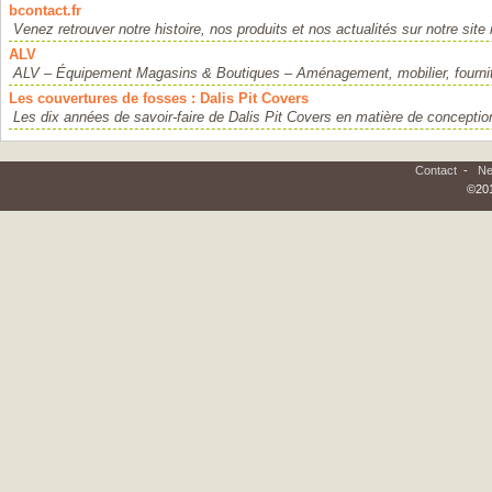
bcontact.fr
Venez retrouver notre histoire, nos produits et nos actualités sur notre site i
ALV
ALV – Équipement Magasins & Boutiques – Aménagement, mobilier, fournit
Les couvertures de fosses : Dalis Pit Covers
Les dix années de savoir-faire de Dalis Pit Covers en matière de conception e
Contact
-
Ne
©201