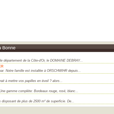
a Bonne
le département de la Côte-d'Or, le DOMAINE DEBRAY...
ER
r. Notre famille est installée à ORSCHWIHR depuis...
it à mettre vos papilles en éveil ? alors...
. Une gamme complète: Bordeaux rouge, rosé, blanc...
s disposant de plus de 2500 m² de superficie. De...