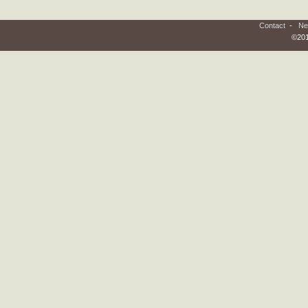
Contact
-
Ne
©201