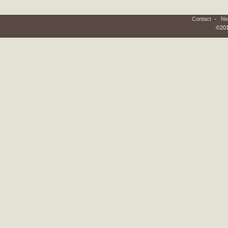
Contact
-
Ne
©201