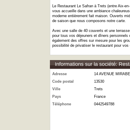
Le Restaurant Le Safran à Trets (entre Aix-e
vous accueille dans une ambiance chaleureuse
moderne entièrement fait maison. Ouverts midis
de saison que nous composons notre carte.
Avec une salle de 40 couverts et une terrass
pour tous vos déjeuners et dîners personnels
également des offres sur mesure pour les grou
possibilité de privatiser le restaurant pour vo
Informations sur la société: Rest
Adresse
14 AVENUE MIRAB
Code postal
13530
Ville
Trets
Pays
France
Téléphone
0442549788