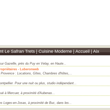
 Le Safran Trets | Cuisine Moderne | Accueil | Aix
sur Gazeille, près du Puy en Velay, en Haute...
ropriétaires - Luberonweb
Provence : Locations, Gîtes, Chambres d'hôtes,...
tpellier. Pour une nuit ou plus, studio indépendant...
tué à Mercuer, à proximité d'Aubenas...
Les Loges-en-Josas, à proximité de Buc, dans les...