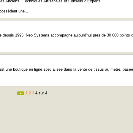
es Anciens : Techniques Artisanales et Conseils d’Experts
possèdent une...
ue depuis 1995, Neo Systems accompagne aujourd'hui près de 30 000 points 
st une boutique en ligne spécialisée dans la vente de tissus au mètre, basée
1
2
3
4
sur 4