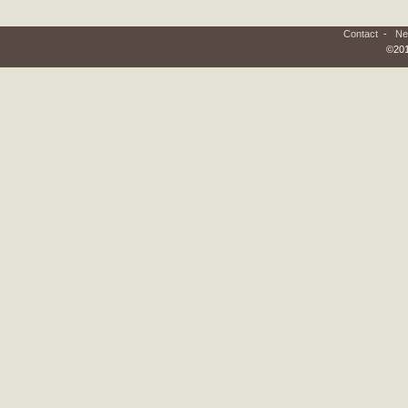
Contact
-
Ne
©201