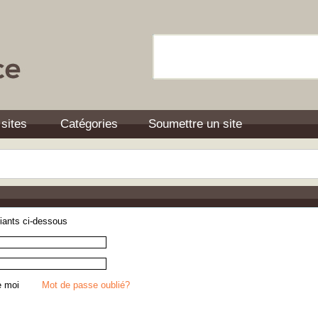
 sites
Catégories
Soumettre un site
fiants ci-dessous
r de moi
Mot de passe oublié?